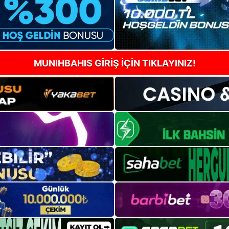
MUNIHBAHIS GİRİŞ İÇİN TIKLAYINIZ!