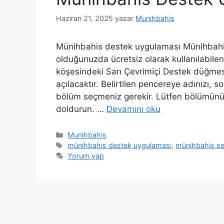
Haziran 21, 2025
yazar
Munihbahis
Münihbahis destek uygulaması Münihbahis
olduğunuzda ücretsiz olarak kullanılabilen 
köşesindeki Sarı Çevrimiçi Destek düğmesi
açılacaktır. Belirtilen pencereye adınızı, s
bölüm seçmeniz gerekir. Lütfen bölümünüz
doldurun. …
Devamını oku
Kategoriler
Munihbahis
Etiketler
münihbahis destek uygulaması
,
münihbahis sek
Yorum yap