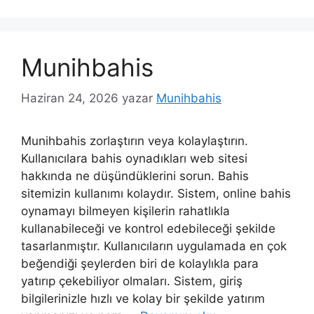
Munihbahis
Haziran 24, 2026
yazar
Munihbahis
Munihbahis zorlaştırın veya kolaylaştırın.
Kullanıcılara bahis oynadıkları web sitesi
hakkında ne düşündüklerini sorun. Bahis
sitemizin kullanımı kolaydır. Sistem, online bahis
oynamayı bilmeyen kişilerin rahatlıkla
kullanabileceği ve kontrol edebileceği şekilde
tasarlanmıştır. Kullanıcıların uygulamada en çok
beğendiği şeylerden biri de kolaylıkla para
yatırıp çekebiliyor olmaları. Sistem, giriş
bilgilerinizle hızlı ve kolay bir şekilde yatırım