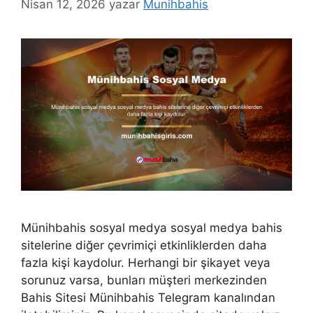
Nisan 12, 2026
yazar
Munihbahis
Münihbahis sosyal medya sosyal medya bahis
sitelerine diğer çevrimiçi etkinliklerden daha
fazla kişi kaydolur. Herhangi bir şikayet veya
sorunuz varsa, bunları müşteri merkezinden
Bahis Sitesi Münihbahis Telegram kanalından