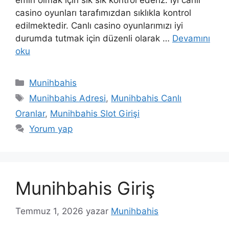
emin olmak için sık sık kontrol ederiz. İyi canlı
casino oyunları tarafımızdan sıklıkla kontrol
edilmektedir. Canlı casino oyunlarımızı iyi
durumda tutmak için düzenli olarak …
Devamını
oku
Kategoriler
Munihbahis
Etiketler
Munihbahis Adresi
,
Munihbahis Canlı
Oranlar
,
Munihbahis Slot Girişi
Yorum yap
Munihbahis Giriş
Temmuz 1, 2026
yazar
Munihbahis