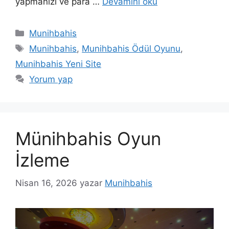
yapmanızı ve para …
Devamını oku
Kategoriler
Munihbahis
Etiketler
Munihbahis
,
Munihbahis Ödül Oyunu
,
Munihbahis Yeni Site
Yorum yap
Münihbahis Oyun
İzleme
Nisan 16, 2026
yazar
Munihbahis