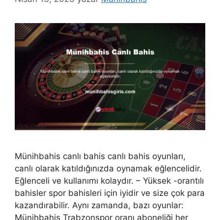
Münihbahis canlı bahis canlı bahis oyunları,
canlı olarak katıldığınızda oynamak eğlencelidir.
Eğlenceli ve kullanımı kolaydır. – Yüksek -orantılı
bahisler spor bahisleri için iyidir ve size çok para
kazandırabilir. Aynı zamanda, bazı oyunlar:
Münihbahis Trabzonspor oranı aboneliği her