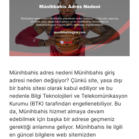
Münihbahis adres nedeni Münihbahis giriş
adresi neden değişiyor? Çünkü site, yasa dışı
bir bahis sitesi olarak kabul ediliyor ve bu
nedenle Bilgi Teknolojileri ve Telekomünikasyon
Kurumu (BTK) tarafından engellenebiliyor. Bu
da, Münihbahis hizmet almaya devam
edebilmek için başka bir adrese geçmeniz
gerektiği anlamına geliyor. Münihbahis ile ilgili
en güncel bilgilere web sitemizden