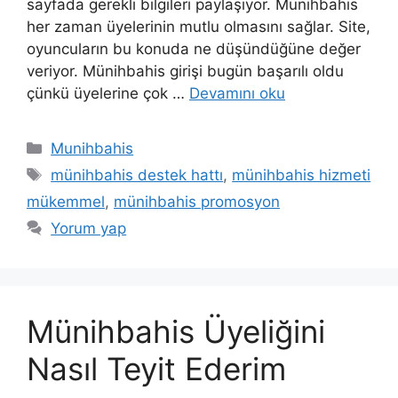
sayfada gerekli bilgileri paylaşıyor. Münihbahis
her zaman üyelerinin mutlu olmasını sağlar. Site,
oyuncuların bu konuda ne düşündüğüne değer
veriyor. Münihbahis girişi bugün başarılı oldu
çünkü üyelerine çok …
Devamını oku
Kategoriler
Munihbahis
Etiketler
münihbahis destek hattı
,
münihbahis hizmeti
mükemmel
,
münihbahis promosyon
Yorum yap
Münihbahis Üyeliğini
Nasıl Teyit Ederim