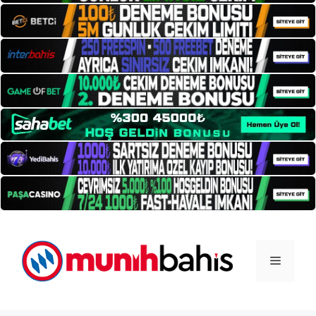
İçeriğe
atla
Menü