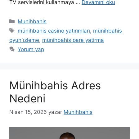
TV servislerini kullanmaya …
Devamını oku
Kategoriler
Munihbahis
Etiketler
münihbahis casino yatırımları
,
münihbahis
oyun i̇zleme
,
münihbahis para yatirma
Yorum yap
Münihbahis Adres
Nedeni
Nisan 15, 2026
yazar
Munihbahis