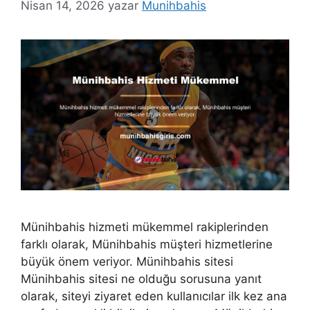
Nisan 14, 2026
yazar
Munihbahis
Münihbahis hizmeti mükemmel rakiplerinden
farklı olarak, Münihbahis müşteri hizmetlerine
büyük önem veriyor. Münihbahis sitesi
Münihbahis sitesi ne olduğu sorusuna yanıt
olarak, siteyi ziyaret eden kullanıcılar ilk kez ana