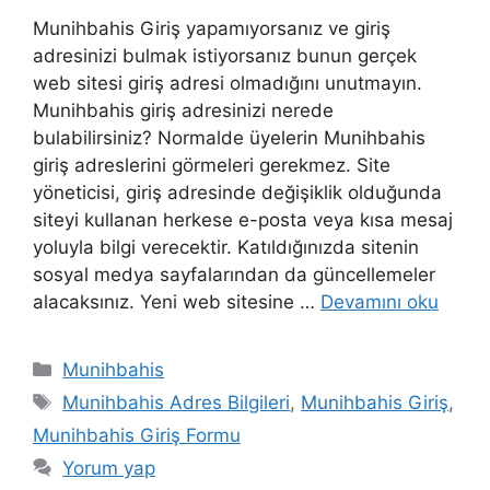
Munihbahis Giriş yapamıyorsanız ve giriş
adresinizi bulmak istiyorsanız bunun gerçek
web sitesi giriş adresi olmadığını unutmayın.
Munihbahis giriş adresinizi nerede
bulabilirsiniz? Normalde üyelerin Munihbahis
giriş adreslerini görmeleri gerekmez. Site
yöneticisi, giriş adresinde değişiklik olduğunda
siteyi kullanan herkese e-posta veya kısa mesaj
yoluyla bilgi verecektir. Katıldığınızda sitenin
sosyal medya sayfalarından da güncellemeler
alacaksınız. Yeni web sitesine …
Devamını oku
Kategoriler
Munihbahis
Etiketler
Munihbahis Adres Bilgileri
,
Munihbahis Giriş
,
Munihbahis Giriş Formu
Yorum yap