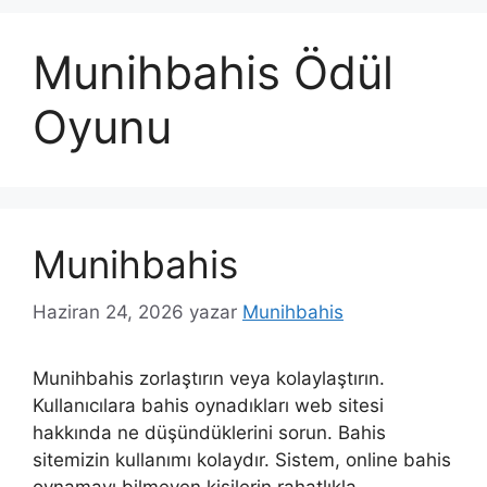
Munihbahis Ödül
Oyunu
Munihbahis
Haziran 24, 2026
yazar
Munihbahis
Munihbahis zorlaştırın veya kolaylaştırın.
Kullanıcılara bahis oynadıkları web sitesi
hakkında ne düşündüklerini sorun. Bahis
sitemizin kullanımı kolaydır. Sistem, online bahis