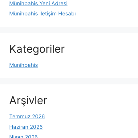
Münihbahis Yeni Adresi
Münihbahis İletişim Hesabı
Kategoriler
Munihbahis
Arşivler
Temmuz 2026
Haziran 2026
Nisan 2026