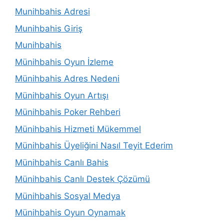
Munihbahis Adresi
Munihbahis Giriş
Munihbahis
Münihbahis Oyun İzleme
Münihbahis Adres Nedeni
Münihbahis Oyun Artışı
Münihbahis Poker Rehberi
Münihbahis Hizmeti Mükemmel
Münihbahis Üyeliğini Nasıl Teyit Ederim
Münihbahis Canlı Bahis
Münihbahis Canlı Destek Çözümü
Münihbahis Sosyal Medya
Münihbahis Oyun Oynamak