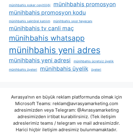
münihbahis promosyon
münihbahis poker çeşitliliği
münihbahis promosyon kodu
münihbahis sektörel katılım
münihbahis spor heyecanı
münihbahis tv canli maç
münihbahis whatsapp
münihbahis yeni adres
münihbahis yeni adresi
münihbahis ücretsiz üyelik
münihbahis üyelik
münihbahis üyeleri
üyeleri
Avrasya'nın en büyük reklam platformunda olmak için
Microsoft Teams:
reklam@avrasyamarketing.com
adresimizden veya Telegram: @Avrasyamarketing
adresimizden irtibat kurabilirsiniz. (Tek iletişim
adreslerimiz teams / telegram ve mail adresimizdir.
Harici hiçbir iletişim adresimiz bulunmamaktadır.