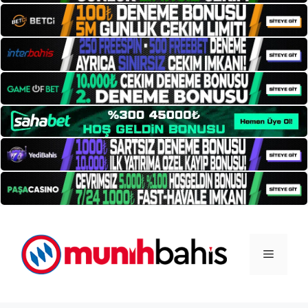
İçeriğe
atla
Menü